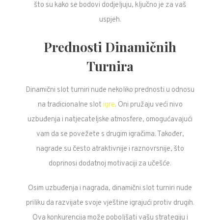
što su kako se bodovi dodjeljuju, ključno je za vaš
uspjeh.
Prednosti Dinamičnih
Turnira
Dinamični slot turniri nude nekoliko prednosti u odnosu
na tradicionalne slot
igre
. Oni pružaju veći nivo
uzbuđenja i natjecateljske atmosfere, omogućavajući
vam da se povežete s drugim igračima. Također,
nagrade su često atraktivnije i raznovrsnije, što
doprinosi dodatnoj motivaciji za učešće.
Osim uzbuđenja i nagrada, dinamični slot turniri nude
priliku da razvijate svoje vještine igrajući protiv drugih.
Ova konkurencija može poboljšati vašu strategiju i