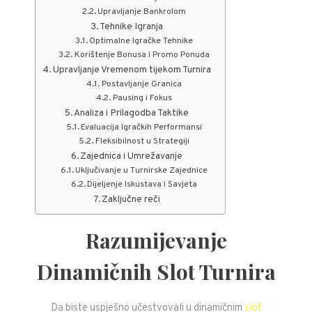
Upravljanje Bankrolom
Tehnike Igranja
Optimalne Igračke Tehnike
Korištenje Bonusa i Promo Ponuda
Upravljanje Vremenom tijekom Turnira
Postavljanje Granica
Pausing i Fokus
Analiza i Prilagodba Taktike
Evaluacija Igračkih Performansi
Fleksibilnost u Strategiji
Zajednica i Umrežavanje
Uključivanje u Turnirske Zajednice
Dijeljenje Iskustava i Savjeta
Zaključne reči
Razumijevanje
Dinamičnih Slot Turnira
Da biste uspješno učestvovali u dinamičnim
slot