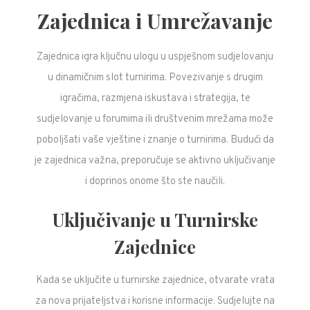
Zajednica i Umrežavanje
Zajednica igra ključnu ulogu u uspješnom sudjelovanju
u dinamičnim slot turnirima. Povezivanje s drugim
igračima, razmjena iskustava i strategija, te
sudjelovanje u forumima ili društvenim mrežama može
poboljšati vaše vještine i znanje o turnirima. Budući da
je zajednica važna, preporučuje se aktivno uključivanje
i doprinos onome što ste naučili.
Uključivanje u Turnirske
Zajednice
Kada se uključite u turnirske zajednice, otvarate vrata
za nova prijateljstva i korisne informacije. Sudjelujte na