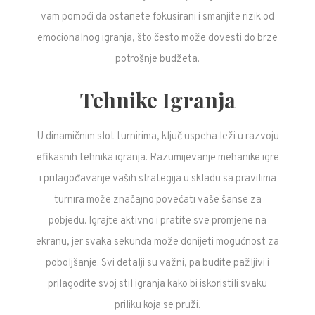
vam pomoći da ostanete fokusirani i smanjite rizik od
emocionalnog igranja, što često može dovesti do brze
potrošnje budžeta.
Tehnike Igranja
U dinamičnim slot turnirima, ključ uspeha leži u razvoju
efikasnih tehnika igranja. Razumijevanje mehanike igre
i prilagođavanje vaših strategija u skladu sa pravilima
turnira može značajno povećati vaše šanse za
pobjedu. Igrajte aktivno i pratite sve promjene na
ekranu, jer svaka sekunda može donijeti mogućnost za
poboljšanje. Svi detalji su važni, pa budite pažljivi i
prilagodite svoj stil igranja kako bi iskoristili svaku
priliku koja se pruži.