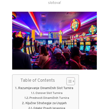
slotova!
Table of Contents
Razumijevanje Dinamičnih Slot Turnira
Osnove Slot Turnira
Prednosti Dinamičnih Turnira
Ključne Strategije za Uspjeh
Odabir Pravih Igraonica