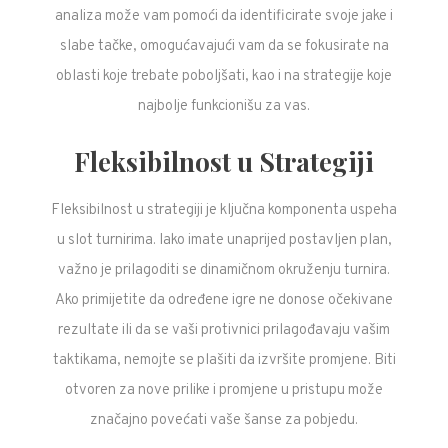
analiza može vam pomoći da identificirate svoje jake i
slabe tačke, omogućavajući vam da se fokusirate na
oblasti koje trebate poboljšati, kao i na strategije koje
najbolje funkcionišu za vas.
Fleksibilnost u Strategiji
Fleksibilnost u strategiji je ključna komponenta uspeha
u slot turnirima. Iako imate unaprijed postavljen plan,
važno je prilagoditi se dinamičnom okruženju turnira.
Ako primijetite da određene igre ne donose očekivane
rezultate ili da se vaši protivnici prilagođavaju vašim
taktikama, nemojte se plašiti da izvršite promjene. Biti
otvoren za nove prilike i promjene u pristupu može
značajno povećati vaše šanse za pobjedu.