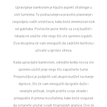
Upravljanje bankrolom je ključni aspekt strategije u
slot turnirima. To podrazumijeva pravilno planiranje i
raspodjelu vaših sredstava, kako biste minimizirali rizik
od gubitaka. Postavite jasne limite za svoj budžet i
nikada ne ulažite više nego što ste spremni izgubiti.
Ova disciplina će vam omogućiti da zadržite kontrolu i
uživate u igri bez stresa.
Kada upravljate bankrolom, odredite koliko novca ste
spremni uložiti prije nego što započnete turnir.
Preporučljivo je podijeliti vaš ukupni budžet na manje
dijelove, što će vam omogućiti da igrate duže i
smanjite pritisak. Uvijek pratite svoje oklade i
prilagodite ih prema rezultatima, kako biste osigurali
da ostanete unutar svojih finansijskih granica. Ovo će