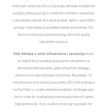
recenzije i prijenosi uživo ti pružaju detaljan insajderski
pogled, prikazujući igru u realnom vremenu i pomažući
u donošenju odluke da li da je probaš. Njihov autentični
pristup i interakcija sa publikom grade povjerenje, što
često rezultira povećanjem broja aktivnih igrača
određenih naslova.
Više detalja o ulozi influensera i recenzija
može
se vidjeti kroz saradnje popularnih streamera sa
developerskim kućama, gdje influenseri dobijaju
ekskluzivne rane pristupe slotovima. Na primjer, IG
influenserica Ana Gaming ima preko 300.000 pratilaca
na YouTube-u, a njeni detaljni pregledi i strategije igre
često vode do značajnog porasta popularnosti igara
koje promoviše. Kroz ovakve recenzije saznaješ ne