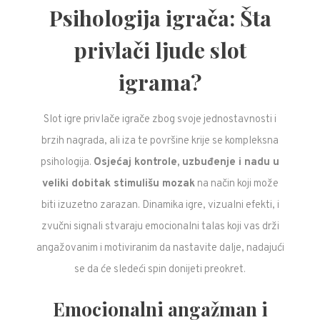
Psihologija igrača: Šta
privlači ljude slot
igrama?
Slot igre privlače igrače zbog svoje jednostavnosti i
brzih nagrada, ali iza te površine krije se kompleksna
psihologija.
Osjećaj kontrole, uzbuđenje i nadu u
veliki dobitak stimulišu mozak
na način koji može
biti izuzetno zarazan. Dinamika igre, vizualni efekti, i
zvučni signali stvaraju emocionalni talas koji vas drži
angažovanim i motiviranim da nastavite dalje, nadajući
se da će sledeći spin donijeti preokret.
Emocionalni angažman i