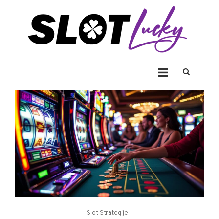
Skip
to
content
Slot Lucky
Blog
Slot Strategije