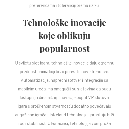
preferencama i toleranciji prema riziku.
Tehnološke inovacije
koje oblikuju
popularnost
U svijetu slot igara, tehnološke inovacije daju ogromnu
prednost onima koji brzo prihvate nove trendove.
Automatizacija, napredni softver i integracija sa
mobilnim uređajima omogućili su slotovima da budu
dostupniji i dinamičniji. Inovacije poput VR slotova i
igara s proširenom stvarnošću dodatno povećavaju
angažman igrača, dok cloud tehnologije garantuju brži
rad i stabilnost. U konačnici, tehnologija vam pruža