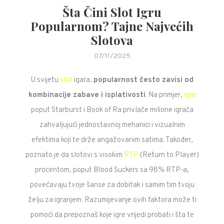
Šta Čini Slot Igru
Popularnom? Tajne Najvećih
Slotova
07/11/2025
U svijetu
slot
igara,
popularnost često zavisi od
kombinacije zabave i isplativosti
. Na primjer,
igre
poput Starburst i Book of Ra privlače milione igrača
zahvaljujući jednostavnoj mehanici i vizualnim
efektima koji te drže angažovanim satima. Također,
poznato je da slotovi s visokim
RTP
(Return to Player)
procentom, poput Blood Suckers sa 98% RTP-a,
povećavaju tvoje šanse za dobitak i samim tim tvoju
želju za igranjem. Razumijevanje ovih faktora može ti
pomoći da prepoznaš koje igre vrijedi probati i šta te