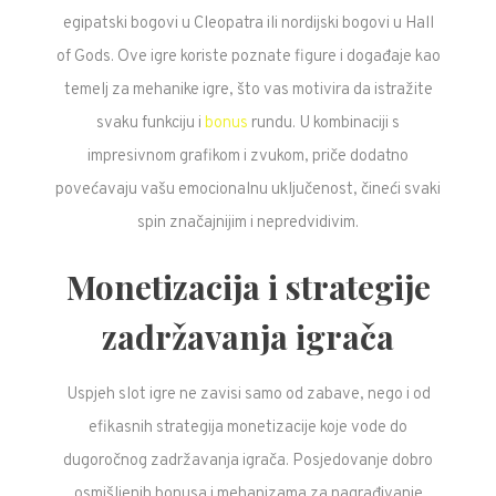
egipatski bogovi u Cleopatra ili nordijski bogovi u Hall
of Gods. Ove igre koriste poznate figure i događaje kao
temelj za mehanike igre, što vas motivira da istražite
svaku funkciju i
bonus
rundu. U kombinaciji s
impresivnom grafikom i zvukom, priče dodatno
povećavaju vašu emocionalnu uključenost, čineći svaki
spin značajnijim i nepredvidivim.
Monetizacija i strategije
zadržavanja igrača
Uspjeh slot igre ne zavisi samo od zabave, nego i od
efikasnih strategija monetizacije koje vode do
dugoročnog zadržavanja igrača. Posjedovanje dobro
osmišljenih bonusa i mehanizama za nagrađivanje