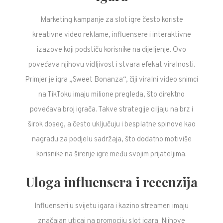
Marketing kampanje za slot igre često koriste
kreativne video reklame, influensere i interaktivne
izazove koji podstiču korisnike na dijeljenje. Ovo
povećava njihovu vidljivost i stvara efekat viralnosti.
Primjer je igra „Sweet Bonanza“, čiji viralni video snimci
na TikToku imaju milione pregleda, što direktno
povećava broj igrača. Takve strategije ciljaju na brz i
širok doseg, a često uključuju i besplatne spinove kao
nagradu za podjelu sadržaja, što dodatno motiviše
korisnike na širenje igre među svojim prijateljima.
Uloga influensera i recenzija
Influenseri u svijetu igara i kazino streameri imaju
značajan uticaj na promociju slot igara. Njihove