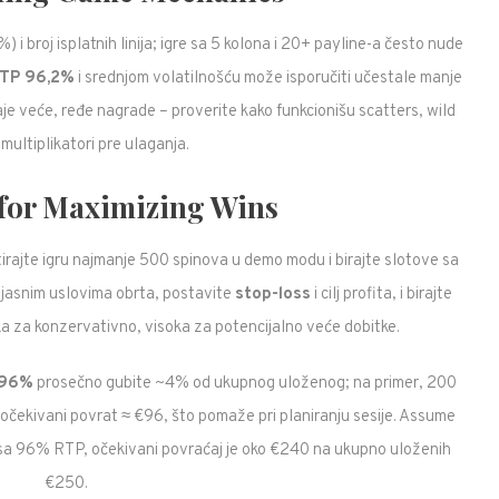
i broj isplatnih linija; igre sa 5 kolona i 20+ payline-a često nude
TP 96,2%
i srednjom volatilnošću može isporučiti učestale manje
je veće, ređe nagrade – proverite kako funkcionišu scatters, wild
i multiplikatori pre ulaganja.
 for Maximizing Wins
tirajte igru najmanje 500 spinova u demo modu i birajte slotove sa
a jasnim uslovima obrta, postavite
stop-loss
i cilj profita, i birajte
ka za konzervativno, visoka za potencijalno veće dobitke.
 96%
prosečno gubite ~4% od ukupnog uloženog; na primer, 200
očekivani povrat ≈ €96, što pomaže pri planiranju sesije. Assume
i sa 96% RTP, očekivani povraćaj je oko €240 na ukupno uloženih
€250.