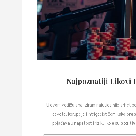
Najpoznatiji Likovi 
U ovom vodiču analiziram najuticajnije arhetipo
osvete, korupcije i intrige; ističem kako
prep
pojačavaju napetost i rizik, i koje su
poziti