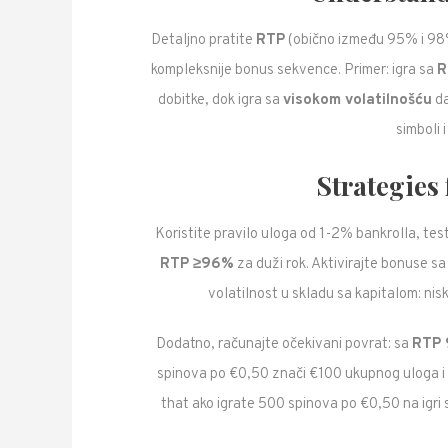
Detaljno pratite
RTP
(obično između 95% i 98%) 
kompleksnije bonus sekvence. Primer: igra sa
R
dobitke, dok igra sa
visokom volatilnošću
da
simboli 
Strategies
Koristite pravilo uloga od 1-2% bankrolla, tes
RTP ≥96%
za duži rok. Aktivirajte bonuse s
volatilnost u skladu sa kapitalom: nis
Dodatno, računajte očekivani povrat: sa
RTP
spinova po €0,50 znači €100 ukupnog uloga i 
that ako igrate 500 spinova po €0,50 na igr