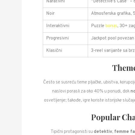
Narativni
“Detective’s Case” – 6
Noir
Atmosferska grafika, 5
Interaktivni
Puzzle
bonus
, 30+ zag
Progresivni
Jackpot pool povezan 
Klasični
3-reel varijante sa br
Theme
Često se susreću teme pljačke, ubistva, korupcije
naslovi porasli za oko 40% u ponudi, dok
no
osvetljenje; takođe, igre koriste istorijske sluča
Popular Cha
Tipični protagonisti su
detektiv
,
femme fa