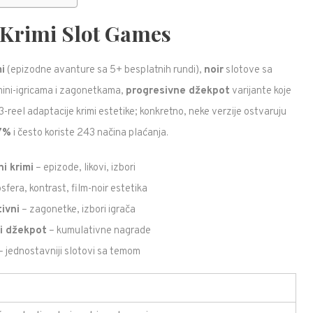
 Krimi Slot Games
i
(epizodne avanture sa 5+ besplatnih rundi),
noir
slotove sa
ini-igricama i zagonetkama,
progresivne džekpot
varijante koje
3-reel adaptacije krimi estetike; konkretno, neke verzije ostvaruju
7%
i često koriste 243 načina plaćanja.
i krimi
– epizode, likovi, izbori
fera, kontrast, film-noir estetika
ivni
– zagonetke, izbori igrača
i džekpot
– kumulativne nagrade
 jednostavniji slotovi sa temom