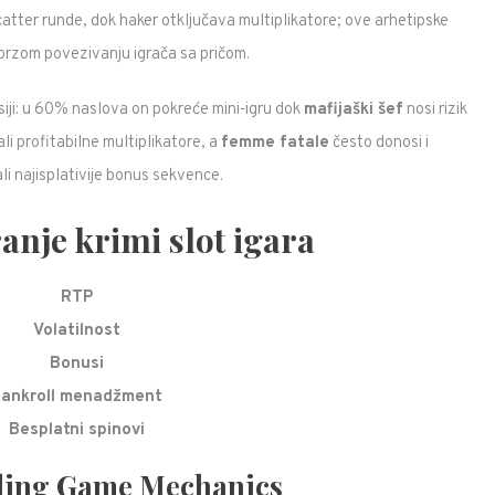
catter runde, dok haker otključava multiplikatore; ove arhetipske
rzom povezivanju igrača sa pričom.
siji: u 60% naslova on pokreće mini-igru dok
mafijaški šef
nosi rizik
li profitabilne multiplikatore, a
femme fatale
često donosi i
ali najisplativije bonus sekvence.
ranje krimi slot igara
RTP
Volatilnost
Bonusi
ankroll menadžment
Besplatni spinovi
ding Game Mechanics