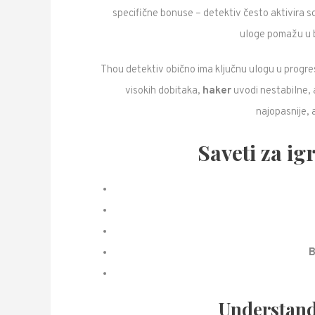
specifične bonuse – detektiv često aktivira s
uloge pomažu u b
Thou detektiv obično ima ključnu ulogu u progre
visokih dobitaka,
haker
uvodi nestabilne, a
najopasnije, 
Saveti za ig
B
Understan