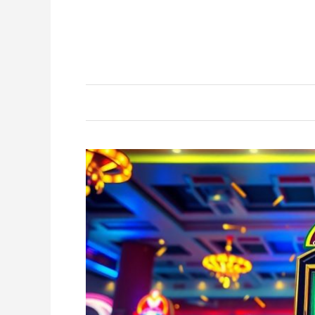
Skip
to
content
Slot Lucky
Blog