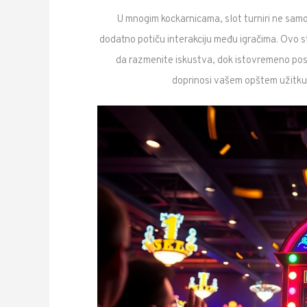
U mnogim kockarnicama, slot turniri ne samo 
dodatno potiču interakciju među igračima. Ovo st
da razmenite iskustva, dok istovremeno pos
doprinosi vašem opštem užitku u