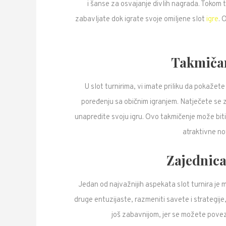
i šanse za osvajanje divlih nagrada. Tokom t
zabavljate dok igrate svoje omiljene slot
igre
. 
Takmičar
U slot turnirima, vi imate priliku da pokažet
poređenju sa običnim igranjem. Natječete se z
unapredite svoju igru. Ovo takmičenje može bit
atraktivne no
Zajednica
Jedan od najvažnijih aspekata slot turnira je
druge entuzijaste, razmeniti savete i strategije, 
još zabavnijom, jer se možete poveza