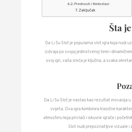
Prednosti i Nedostaci
Zaključak
Šta j
Da Li Su Slot je popularna slot igra koja nudi uz
izdvaja po svojoj jedinstvenoj temi i dinamični
ovoj igri, vaša sreća je ključna, a svaka okret
Poza
Da Li Su Slot je nastao kao rezultat inovacija u 
svijeta. Ova igra kombinira klasične karakt
atmosferu koja privlači i iskusne igrače i počet
Slot nudi prepoznatljive vizuale i