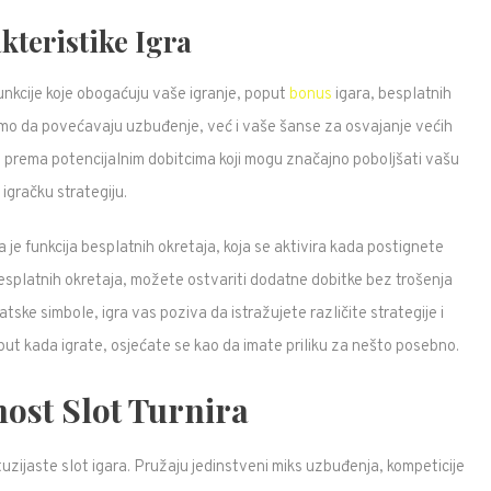
kteristike Igra
funkcije koje obogaćuju vaše igranje, poput
bonus
igara, besplatnih
samo da povećavaju uzbuđenje, već i vaše šanse za osvajanje većih
u prema potencijalnim dobitcima koji mogu značajno poboljšati vašu
igračku strategiju.
 je funkcija besplatnih okretaja, koja se aktivira kada postignete
besplatnih okretaja, možete ostvariti dodatne dobitke bez trošenja
ke simbole, igra vas poziva da istražujete različite strategije i
ut kada igrate, osjećate se kao da imate priliku za nešto posebno.
nost Slot Turnira
ntuzijaste slot igara. Pružaju jedinstveni miks uzbuđenja, kompeticije