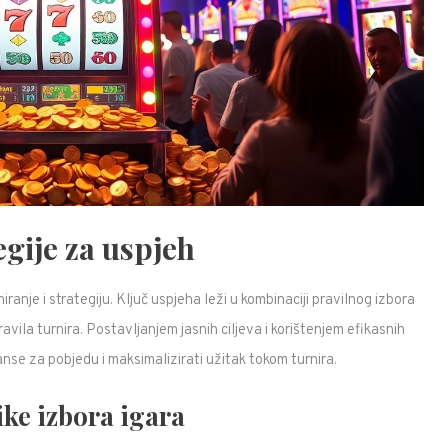
egije za uspjeh
ranje i strategiju. Ključ uspjeha leži u kombinaciji pravilnog izbora
avila turnira. Postavljanjem jasnih ciljeva i korištenjem efikasnih
nse za pobjedu i maksimalizirati užitak tokom turnira.
ke izbora igara