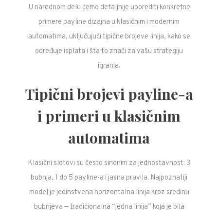
U narednom delu ćemo detaljnije uporediti konkretne
primere payline dizajna u klasičnim i modernim
automatima, uključujući tipične brojeve linija, kako se
određuje isplata i šta to znači za vašu strategiju
igranja.
Tipični brojevi payline-a
i primeri u klasičnim
automatima
Klasični slotovi su često sinonim za jednostavnost: 3
bubnja, 1 do 5 payline-a i jasna pravila. Najpoznatiji
model je jedinstvena horizontalna linija kroz sredinu
bubnjeva — tradicionalna “jedna linija” koja je bila