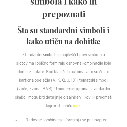
simbola i kako ih
prepoznati
Šta su standardni simboli i
kako utiču na dobitke
Standardni simboli su najčešći tipovi simbola u
slotovima i obično formiraju osnovne kombinacije koje
donose isplate. Kod klasičnih automata to su često
kartična obeležja (A, K, Q, J, 10) i tematski simboli
(voće, zvona, BAR). U modernim igrama, standardni
simboli mogu biti detaljnije dizajnirani likovi ili predmeti
koji prate priču
igre
.
Redovne kombinacije: formiraju se po unapred