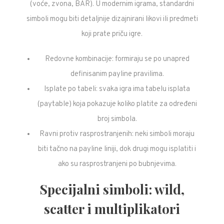
(voće, zvona, BAR). U modernim igrama, standardni
simboli mogu biti detaljnije dizajnirani likovi ili predmeti
koji prate priču igre.
Redovne kombinacije: formiraju se po unapred
definisanim payline pravilima.
Isplate po tabeli: svaka igra ima tabelu isplata
(paytable) koja pokazuje koliko platite za određeni
broj simbola.
Ravni protiv rasprostranjenih: neki simboli moraju
biti tačno na payline liniji, dok drugi mogu isplatiti i
ako su rasprostranjeni po bubnjevima.
Specijalni simboli: wild,
scatter i multiplikatori