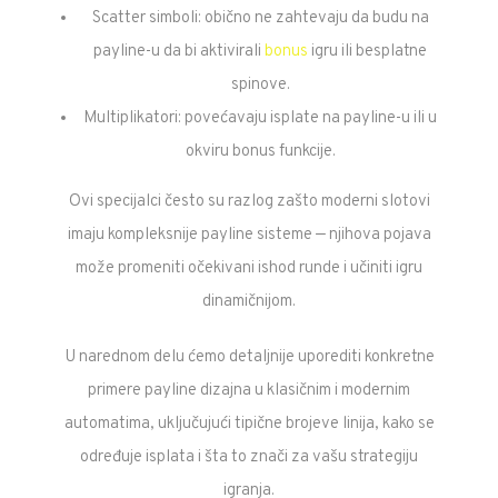
Scatter simboli: obično ne zahtevaju da budu na
payline-u da bi aktivirali
bonus
igru ili besplatne
spinove.
Multiplikatori: povećavaju isplate na payline-u ili u
okviru bonus funkcije.
Ovi specijalci često su razlog zašto moderni slotovi
imaju kompleksnije payline sisteme — njihova pojava
može promeniti očekivani ishod runde i učiniti igru
dinamičnijom.
U narednom delu ćemo detaljnije uporediti konkretne
primere payline dizajna u klasičnim i modernim
automatima, uključujući tipične brojeve linija, kako se
određuje isplata i šta to znači za vašu strategiju
igranja.