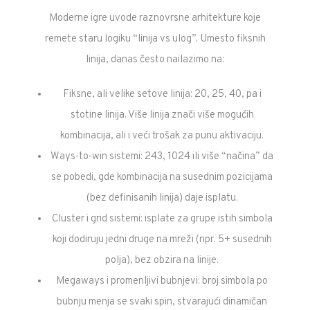
Moderne igre uvode raznovrsne arhitekture koje
remete staru logiku “linija vs ulog”. Umesto fiksnih
linija, danas često nailazimo na:
Fiksne, ali velike setove linija: 20, 25, 40, pa i
stotine linija. Više linija znači više mogućih
kombinacija, ali i veći trošak za punu aktivaciju.
Ways-to-win sistemi: 243, 1024 ili više “načina” da
se pobedi, gde kombinacija na susednim pozicijama
(bez definisanih linija) daje isplatu.
Cluster i grid sistemi: isplate za grupe istih simbola
koji dodiruju jedni druge na mreži (npr. 5+ susednih
polja), bez obzira na linije.
Megaways i promenljivi bubnjevi: broj simbola po
bubnju menja se svaki spin, stvarajući dinamičan