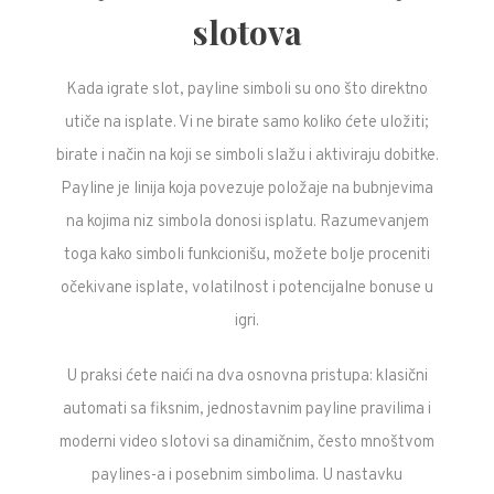
slotova
Kada igrate slot, payline simboli su ono što direktno
utiče na isplate. Vi ne birate samo koliko ćete uložiti;
birate i način na koji se simboli slažu i aktiviraju dobitke.
Payline je linija koja povezuje položaje na bubnjevima
na kojima niz simbola donosi isplatu. Razumevanjem
toga kako simboli funkcionišu, možete bolje proceniti
očekivane isplate, volatilnost i potencijalne bonuse u
igri.
U praksi ćete naići na dva osnovna pristupa: klasični
automati sa fiksnim, jednostavnim payline pravilima i
moderni video slotovi sa dinamičnim, često mnoštvom
paylines-a i posebnim simbolima. U nastavku