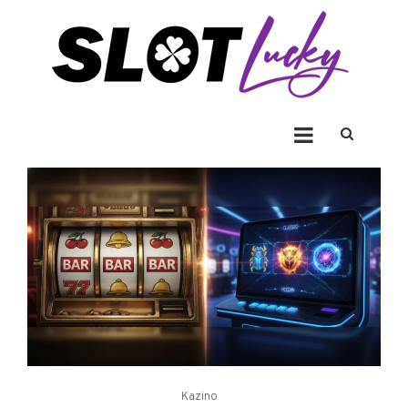
Skip
to
content
Slot Lucky
Blog
Kazino