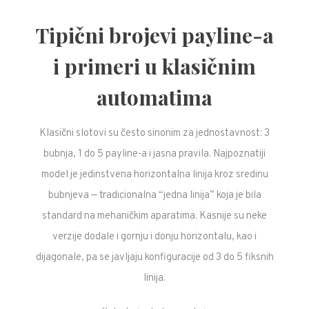
Tipični brojevi payline-a
i primeri u klasičnim
automatima
Klasični slotovi su često sinonim za jednostavnost: 3
bubnja, 1 do 5 payline-a i jasna pravila. Najpoznatiji
model je jedinstvena horizontalna linija kroz sredinu
bubnjeva — tradicionalna “jedna linija” koja je bila
standard na mehaničkim aparatima. Kasnije su neke
verzije dodale i gornju i donju horizontalu, kao i
dijagonale, pa se javljaju konfiguracije od 3 do 5 fiksnih
linija.