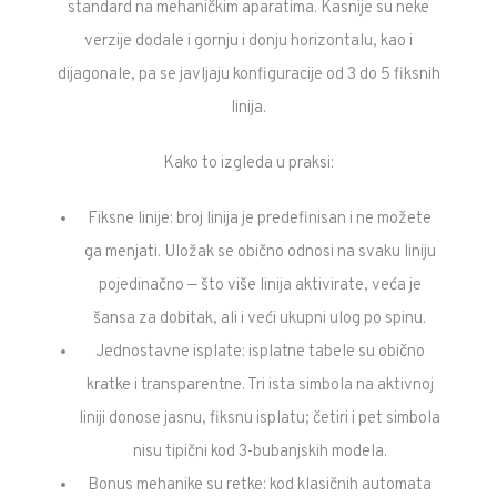
standard na mehaničkim aparatima. Kasnije su neke
verzije dodale i gornju i donju horizontalu, kao i
dijagonale, pa se javljaju konfiguracije od 3 do 5 fiksnih
linija.
Kako to izgleda u praksi:
Fiksne linije: broj linija je predefinisan i ne možete
ga menjati. Uložak se obično odnosi na svaku liniju
pojedinačno — što više linija aktivirate, veća je
šansa za dobitak, ali i veći ukupni ulog po spinu.
Jednostavne isplate: isplatne tabele su obično
kratke i transparentne. Tri ista simbola na aktivnoj
liniji donose jasnu, fiksnu isplatu; četiri i pet simbola
nisu tipični kod 3-bubanjskih modela.
Bonus mehanike su retke: kod klasičnih automata