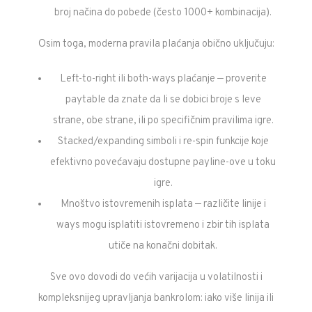
broj načina do pobede (često 1000+ kombinacija).
Osim toga, moderna pravila plaćanja obično uključuju:
Left-to-right ili both-ways plaćanje — proverite
paytable da znate da li se dobici broje s leve
strane, obe strane, ili po specifičnim pravilima igre.
Stacked/expanding simboli i re-spin funkcije koje
efektivno povećavaju dostupne payline-ove u toku
igre.
Mnoštvo istovremenih isplata — različite linije i
ways mogu isplatiti istovremeno i zbir tih isplata
utiče na konačni dobitak.
Sve ovo dovodi do većih varijacija u volatilnosti i
kompleksnijeg upravljanja bankrolom: iako više linija ili