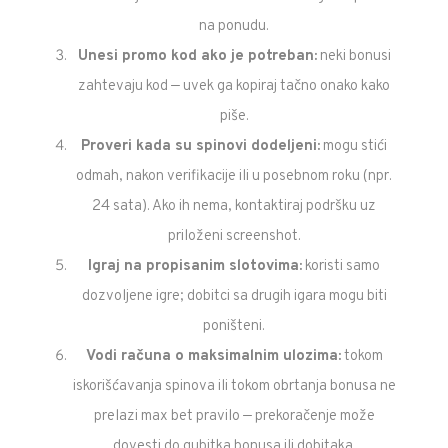
na ponudu.
Unesi promo kod ako je potreban:
neki bonusi
zahtevaju kod — uvek ga kopiraj tačno onako kako
piše.
Proveri kada su spinovi dodeljeni:
mogu stići
odmah, nakon verifikacije ili u posebnom roku (npr.
24 sata). Ako ih nema, kontaktiraj podršku uz
priloženi screenshot.
Igraj na propisanim slotovima:
koristi samo
dozvoljene igre; dobitci sa drugih igara mogu biti
poništeni.
Vodi računa o maksimalnim ulozima:
tokom
iskorišćavanja spinova ili tokom obrtanja bonusa ne
prelazi max bet pravilo — prekoračenje može
dovesti do gubitka bonusa ili dobitaka.