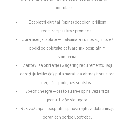
ponuda su:
Besplatni okretaji (spins) dodeljeni prilikom
registracije ili kroz promociju.
Ograničenja isplate — maksimalan iznos koji možeš
podići od dobitaka ostvarених besplatnim
spinovima.
Zahtevi za obrtanje (wagering requirements) koji
određuju koliko ćeš puta morati da obrneš bonus pre
nego što podigneš sredstva.
Specifične igre — često su free spins vezani za
jednu ili više slot igara.
Rok važenja — besplatni spinovi i njihovi dobici imaju
ograničen period upotrebe.