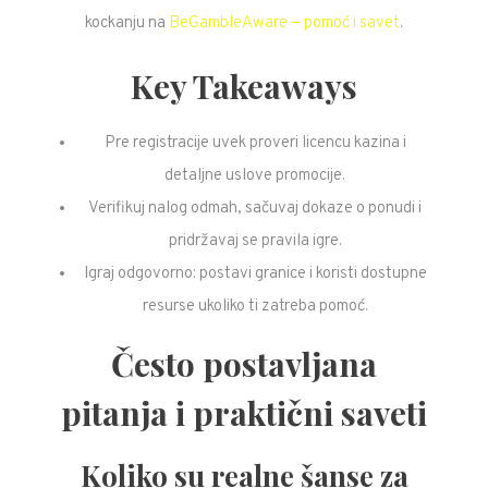
kockanju na
BeGambleAware — pomoć i savet
.
Key Takeaways
Pre registracije uvek proveri licencu kazina i
detaljne uslove promocije.
Verifikuj nalog odmah, sačuvaj dokaze o ponudi i
pridržavaj se pravila igre.
Igraj odgovorno: postavi granice i koristi dostupne
resurse ukoliko ti zatreba pomoć.
Često postavljana
pitanja i praktični saveti
Koliko su realne šanse za