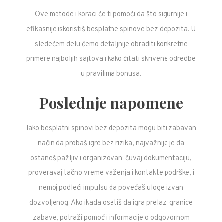
Ove metode i koraci će ti pomoći da što sigurnije i
efikasnije iskoristiš besplatne spinove bez depozita. U
sledećem delu ćemo detaljnije obraditi konkretne
primere najboljih sajtova i kako čitati skrivene odredbe
u pravilima bonusa.
Poslednje napomene
Iako besplatni spinovi bez depozita mogu biti zabavan
način da probaš igre bez rizika, najvažnije je da
ostaneš pažljiv i organizovan: čuvaj dokumentaciju,
proveravaj tačno vreme važenja i kontakte podrške, i
nemoj podleći impulsu da povećaš uloge izvan
dozvoljenog. Ako ikada osetiš da igra prelazi granice
zabave, potraži pomoć i informacije o odgovornom