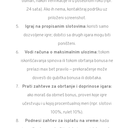
odmah, nakon verifikacije ili u posebnom roku (npr.
24 sata). Ako ih nema, kontaktiraj podršku uz
priloženi screenshot.
Igraj na propisanim slotovima:
koristi samo
dozvoljene igre; dobitci sa drugih igara mogu biti
poništeni.
Vodi računa o maksimalnim ulozima:
tokom
iskorišćavanja spinova ili tokom obrtanja bonusa ne
prelazi max bet pravilo — prekoračenje može
dovesti do gubitka bonusa ili dobitaka.
Prati zahteve za obrtanje i doprinose igara:
ako moraš da obrneš bonus, proveri koje igre
učestvuju i u kojoj procentualnoj meri (npr. slotovi
100%, rulet 10%).
Podnesi zahtev za isplatu na vreme:
kada