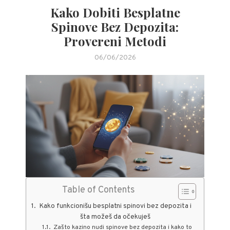
Kako Dobiti Besplatne
Spinove Bez Depozita:
Provereni Metodi
06/06/2026
Table of Contents
Kako funkcionišu besplatni spinovi bez depozita i
šta možeš da očekuješ
Zašto kazino nudi spinove bez depozita i kako to