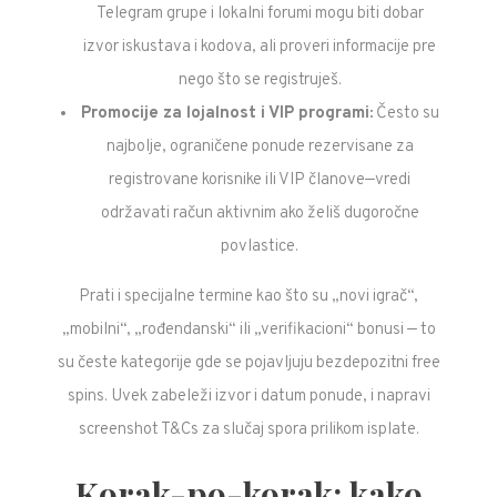
Telegram grupe i lokalni forumi mogu biti dobar
izvor iskustava i kodova, ali proveri informacije pre
nego što se registruješ.
Promocije za lojalnost i VIP programi:
Često su
najbolje, ograničene ponude rezervisane za
registrovane korisnike ili VIP članove—vredi
održavati račun aktivnim ako želiš dugoročne
povlastice.
Prati i specijalne termine kao što su „novi igrač“,
„mobilni“, „rođendanski“ ili „verifikacioni“ bonusi — to
su česte kategorije gde se pojavljuju bezdepozitni free
spins. Uvek zabeleži izvor i datum ponude, i napravi
screenshot T&Cs za slučaj spora prilikom isplate.
Korak-po-korak: kako