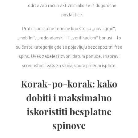
održavati račun aktivnim ako želiš dugoročne
povlastice.
Prati i specijalne termine kao što su „novi igrač“,
„mobilni“, „rođendanski“ ili „verifikacioni“ bonusi — to
su česte kategorije gde se pojavljuju bezdepozitni free
spins. Uvek zabeleži izvor i datum ponude, i napravi
screenshot T&Cs za slučaj spora prilikom isplate.
Korak-po-korak: kako
dobiti i maksimalno
iskoristiti besplatne
spinove