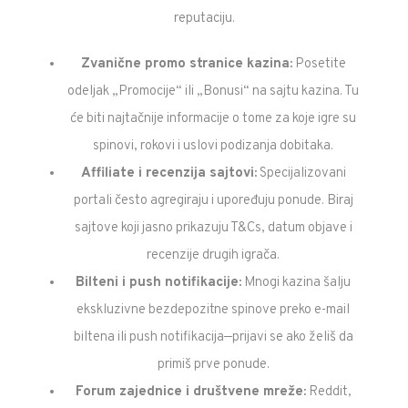
reputaciju.
Zvanične promo stranice kazina:
Posetite
odeljak „Promocije“ ili „Bonusi“ na sajtu kazina. Tu
će biti najtačnije informacije o tome za koje igre su
spinovi, rokovi i uslovi podizanja dobitaka.
Affiliate i recenzija sajtovi:
Specijalizovani
portali često agregiraju i upoređuju ponude. Biraj
sajtove koji jasno prikazuju T&Cs, datum objave i
recenzije drugih igrača.
Bilteni i push notifikacije:
Mnogi kazina šalju
ekskluzivne bezdepozitne spinove preko e-mail
biltena ili push notifikacija—prijavi se ako želiš da
primiš prve ponude.
Forum zajednice i društvene mreže:
Reddit,