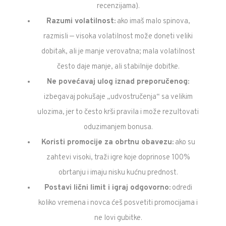
recenzijama).
Razumi volatilnost:
ako imaš malo spinova,
razmisli — visoka volatilnost može doneti veliki
dobitak, ali je manje verovatna; mala volatilnost
često daje manje, ali stabilnije dobitke.
Ne povećavaj ulog iznad preporučenog:
izbegavaj pokušaje „udvostručenja“ sa velikim
ulozima, jer to često krši pravila i može rezultovati
oduzimanjem bonusa.
Koristi promocije za obrtnu obavezu:
ako su
zahtevi visoki, traži igre koje doprinose 100%
obrtanju i imaju nisku kućnu prednost.
Postavi lični limit i igraj odgovorno:
odredi
koliko vremena i novca ćeš posvetiti promocijama i
ne lovi gubitke.