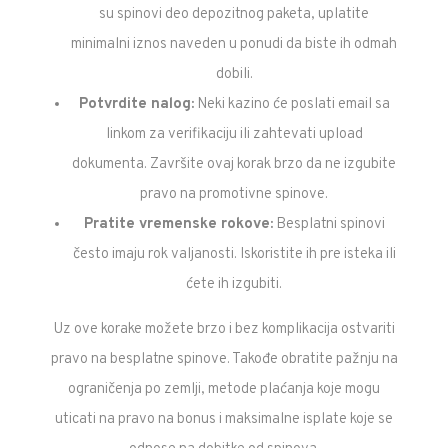
su spinovi deo depozitnog paketa, uplatite
minimalni iznos naveden u ponudi da biste ih odmah
dobili.
Potvrdite nalog:
Neki kazino će poslati email sa
linkom za verifikaciju ili zahtevati upload
dokumenta. Završite ovaj korak brzo da ne izgubite
pravo na promotivne spinove.
Pratite vremenske rokove:
Besplatni spinovi
često imaju rok valjanosti. Iskoristite ih pre isteka ili
ćete ih izgubiti.
Uz ove korake možete brzo i bez komplikacija ostvariti
pravo na besplatne spinove. Takođe obratite pažnju na
ograničenja po zemlji, metode plaćanja koje mogu
uticati na pravo na bonus i maksimalne isplate koje se