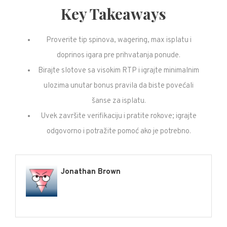
Key Takeaways
Proverite tip spinova, wagering, max isplatu i
doprinos igara pre prihvatanja ponude.
Birajte slotove sa visokim RTP i igrajte minimalnim
ulozima unutar bonus pravila da biste povećali
šanse za isplatu.
Uvek završite verifikaciju i pratite rokove; igrajte
odgovorno i potražite pomoć ako je potrebno.
Jonathan Brown