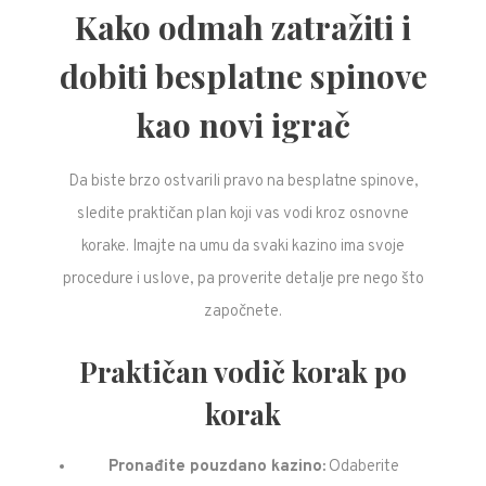
Kako odmah zatražiti i
dobiti besplatne spinove
kao novi igrač
Da biste brzo ostvarili pravo na besplatne spinove,
sledite praktičan plan koji vas vodi kroz osnovne
korake. Imajte na umu da svaki kazino ima svoje
procedure i uslove, pa proverite detalje pre nego što
započnete.
Praktičan vodič korak po
korak
Pronađite pouzdano kazino:
Odaberite