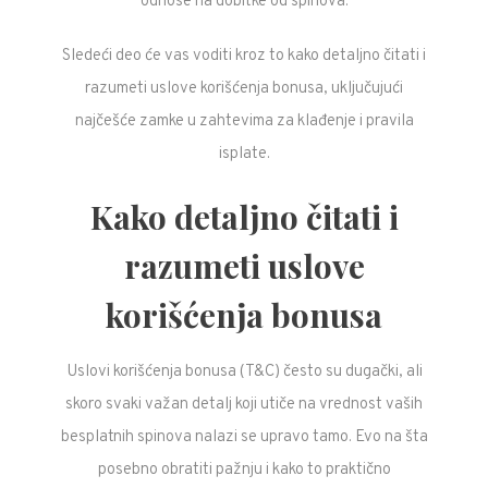
odnose na dobitke od spinova.
Sledeći deo će vas voditi kroz to kako detaljno čitati i
razumeti uslove korišćenja bonusa, uključujući
najčešće zamke u zahtevima za klađenje i pravila
isplate.
Kako detaljno čitati i
razumeti uslove
korišćenja bonusa
Uslovi korišćenja bonusa (T&C) često su dugački, ali
skoro svaki važan detalj koji utiče na vrednost vaših
besplatnih spinova nalazi se upravo tamo. Evo na šta
posebno obratiti pažnju i kako to praktično