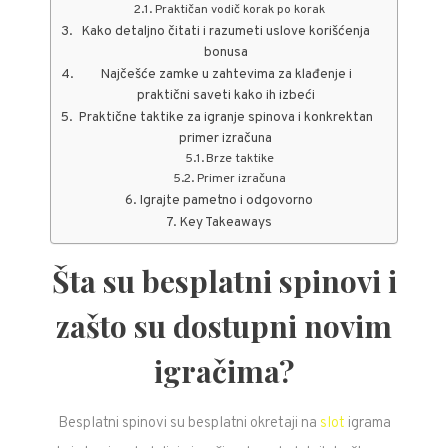
Praktičan vodič korak po korak
Kako detaljno čitati i razumeti uslove korišćenja
bonusa
Najčešće zamke u zahtevima za klađenje i
praktični saveti kako ih izbeći
Praktične taktike za igranje spinova i konkrektan
primer izračuna
Brze taktike
Primer izračuna
Igrajte pametno i odgovorno
Key Takeaways
Šta su besplatni spinovi i
zašto su dostupni novim
igračima?
Besplatni spinovi su besplatni okretaji na
slot
igrama