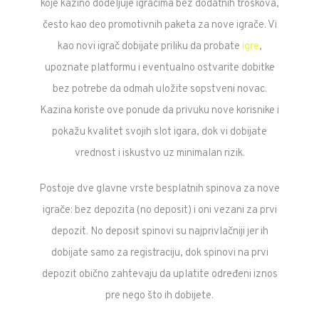
koje kazino dodeljuje igračima bez dodatnih troškova,
često kao deo promotivnih paketa za nove igrače. Vi
kao novi igrač dobijate priliku da probate
igre
,
upoznate platformu i eventualno ostvarite dobitke
bez potrebe da odmah uložite sopstveni novac.
Kazina koriste ove ponude da privuku nove korisnike i
pokažu kvalitet svojih slot igara, dok vi dobijate
vrednost i iskustvo uz minimalan rizik.
Postoje dve glavne vrste besplatnih spinova za nove
igrače: bez depozita (no deposit) i oni vezani za prvi
depozit. No deposit spinovi su najprivlačniji jer ih
dobijate samo za registraciju, dok spinovi na prvi
depozit obično zahtevaju da uplatite određeni iznos
pre nego što ih dobijete.